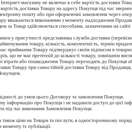
ті Інтернет-магазину не включає в себе вартість доставки Тов
 вартість доставки Товару на адресу Покупця під час зверне
лектронну пошту або при оформленні замовлення через опера
овару вважаються виконаними з моменту надходження Продав
ем за Товар здійснюються способами, зазначеними на сайті І
инен у присутності представника служби доставки (перевізн
айменування товару, кількість, комплектність, термін придатн
 час приймання Товару підтверджує своїм підписом в товарно
рів, що не має претензій до кількості товару, зовнішнім вигл
вої втрати або пошкодження Товару переходить до Покупця 
авки Товару при самостійній доставки Товару від Продавця,
 Покупцем.
овідності до умов цього Договору та замовлення Покупця.
ну інформацію про Покупця і не надавати доступ до цієї інф
та під час виконання Замовлення Покупця.
а також ціни на Товари та послуги, в односторонньому порядк
з моменту їх публікації.