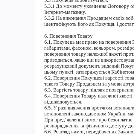
5.3 Покупець зобов'язується:
5.3.1 До моменту укладення Договору о
Інтернет-магазину.
5.3.2 На виконання Продавцем своїх зоб
ідентифікують його як Покупця, і доста
6. Повернення Товару
6.1. Покупець має право на повернення 
габаритами, фасоном, кольором, розмір
повернення товару належної якості прот
проводиться, якщо він не використовував
розрахунковий документ, виданий Покупц
цьому пункті, затверджується Кабінетом
6.2. Повернення Покупцеві вартості тов
такого Товару Продавцем за умови дотри
6.3. Вартість товару підлягає повернен
6.4. Повернення Товару належної якості
відшкодовується.
6.5. У разі виявлення протягом встановл
встановлені законодавством України, ма
При пред’явленні вимог про безоплатне 
розпорядження та фізичного доступу до 
6.6. Розгляд вимог, передбачених Зако