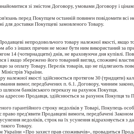
знайомитися зі змістом Договору, умовами Договору і ціна
ов'язань перед Покупцем останній повинен повідомити всі н
тні для доставки Покупцеві замовленого Товару.
Продавцеві непродовольчого товару належної якості, якщо т
ом або з інших причин не може бути ним використаний за пр
ягом 14 (чотирнадцяти) днів, не враховуючи дня купівлі. По
ся і якщо збережено його товарний вигляд, споживчі властив
ю за оплату Товару. Перелік товарів, що не підлягають пов
 Міністрів України.
ару належної якості здійснюється протягом 30 (тридцяти) к
мання вимог, передбачених п. 6.1. Договору, чинним законо
ню шляхом банківського переказу на рахунок Покупця.
 за адресою Продавця, здійснюється за рахунок Покупця та
еного гарантійного строку недоліків у Товарі, Покупець особ
є право пред'явити Продавцеві вимоги, передбачені Законом
усунення недоліків, строк на їх усунення відраховується з 
такого Товару.
ном України «Про захист прав споживачів», провадиться Про