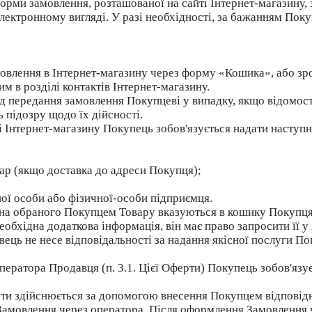
орми замовлення, розташованої на сайті Інтернет-магазину,
лектронному вигляді. У разі необхідності, за бажанням Пок
мовлення в Інтернет-магазину через форму «Кошика», або з
м в розділі контактів Інтернет-магазину.
ід передання замовлення Покупцеві у випадку, якщо відомос
 підозру щодо їх дійсності.
і Інтернет-магазину Покупець зобов'язується надати наступ
овар (якщо доставка до адреси Покупця);
ної особи або фізичної-особи підприємця.
 ціна обраного Покупцем Товару вказуються в кошику Покупця 
необхідна додаткова інформація, він має право запросити її у
ець не несе відповідальності за надання якісної послуги По
ератора Продавця (п. 3.1. Цієї Оферти) Покупець зобов'язує
рти здійснюється за допомогою внесення Покупцем відповідн
Замовлення через оператора. Після оформлення Замовлення 