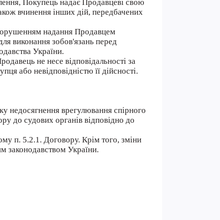
влення, Покупець надає Продавцеві свою
також вчинення інших дій, передбачених
я порушенням надання Продавцем
 для виконання зобов'язань перед
одавства України.
Продавець не несе відповідальності за
упця або невідповідністю її дійсності.
дку недосягнення врегулювання спірного
ру до судових органів відповідно до
у п. 5.2.1. Договору. Крім того, зміни
им законодавством України.