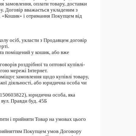
 замовлення, оплати товару, доставки
ру. Договір вважається укладеним з
і «Кошик» і отримання Покупцем від
колу осіб, укласти з Продавцем договір
рті.
 та поміщений у кошик, або вже
оворів роздрібної та оптової купівлі-
гою мережі Інтернет.
озміщує замовлення щодо купівлі товару,
ької діяльності, або юридична особа чи
3150603822), юридична особа, яка
 вул. Правди буд. 45Б
тити і прийняти Товар на умовах цього
 прийняттям Покупцем умов Договору