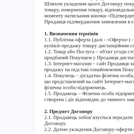
Шляхом укладення цього Договору покуп
товару, повернення товару, відповідальн
моменту натискання кнопки «Підтвердит
Продавця підтвердження замовлення в е
1. Визначення термінів
1.1. Публічна оферта (далі - «Оферта»)
купівлі-продажу товару дистанційним сп
1.2. Товар або Послуга – об'єкт угоди с
придбаний Покупцем у Продавця диста
1.3. Інтернет-магазин – сайт Продавця 
продажу на підставі ознайомлення Поку
1.4. Покупець – дієздатна фізична особа
що представлений на сайті Інтернет-мага
фізична особа-підприємець.
1.5. Продавець – Фізична особа підпри
створена і діє відповідно до чинного за
2. Предмет Договору
2.1. Продавець зобов’язується передати
Договору.
2.2. Датою укладення Договору-оферти