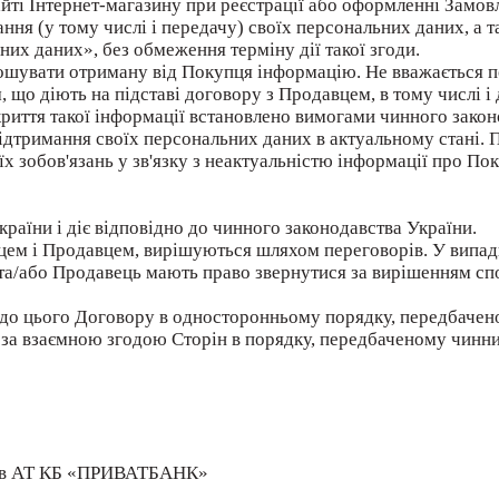
сайті Інтернет-магазину при реєстрації або оформленні Замо
ання (у тому числі і передачу) своїх персональних даних, а 
их даних», без обмеження терміну дії такої згоди.
олошувати отриману від Покупця інформацію. Не вважаєтьс
, що діють на підставі договору з Продавцем, в тому числі і
криття такої інформації встановлено вимогами чинного закон
підтримання своїх персональних даних в актуальному стані. 
х зобов'язань у зв'язку з неактуальністю інформації про Пок
України і діє відповідно до чинного законодавства України.
пцем і Продавцем, вирішуються шляхом переговорів. У випа
та/або Продавець мають право звернутися за вирішенням спо
 до цього Договору в односторонньому порядку, передбаченом
 за взаємною згодою Сторін в порядку, передбаченому чинн
 в АТ КБ «ПРИВАТБАНК»