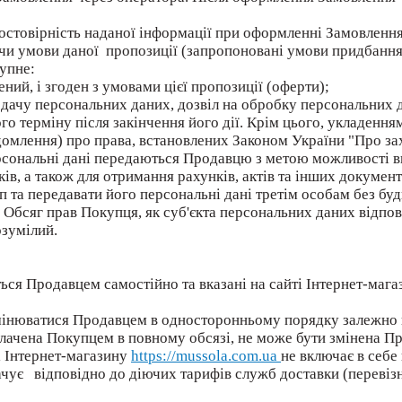
 достовірність наданої інформації при оформленні Замовлення
ючи умови даної пропозиції (запропоновані умови придбанн
упне:
ний, і згоден з умовами цієї пропозиції (оферти);
ередачу персональних даних, дозвіл на обробку персональних 
о терміну після закінчення його дії. Крім цього, укладенн
домлення) про права, встановлених Законом України "Про зах
персональні дані передаються Продавцю з метою можливості 
в, а також для отримання рахунків, актів та інших документ
 та передавати його персональні дані третім особам без б
Обсяг прав Покупця, як суб'єкта персональних даних відпов
озумілий.
ься Продавцем самостійно та вказані на сайті Інтернет-магаз
змінюватися Продавцем в односторонньому порядку залежно в
оплачена Покупцем в повному обсязі, не може бути змінена 
ті Інтернет-магазину
https://mussola.com.ua
не включає в себе
ачує відповідно до діючих тарифів служб доставки (перевіз