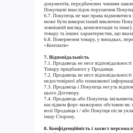
документів, передбачених чинним законо
Покупцеві внаслідок порушення Покупцем
6.7. Покупець не має права відмовитися 
може бути використаний виключно Покупц
зовнішній вигляд, комплектація та інше)
товару та інших характеристик, що вказа
6.8. Повернення товару, у випадках, пер
«Контакти»
7. Відповідальність
7.1. Продавець не несе відповідальност
Товару придбаного у Продавця.
7.2. Продавець не несе відповідальност
недостовірної або помилкової інформаці
7.3. Продавець і Покупець несуть відпов
цього Договору.
7.4. Продавець або Покупець звільняютьс
наслідком форс-мажорних обставин як: ві
волі Продавця і / або Покупця після укл
іншу Сторону.
8. Конфіденційність і захист персона