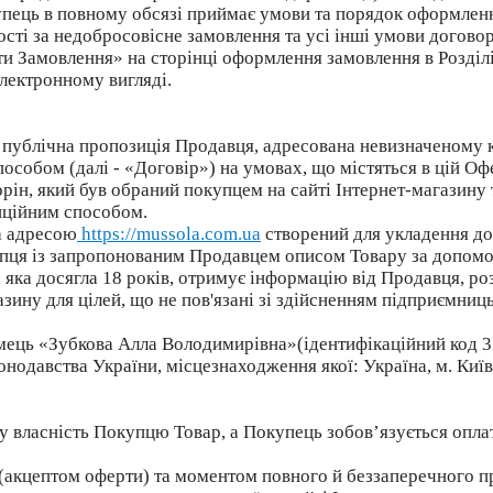
ець в повному обсязі приймає умови та порядок оформлення
ості за недобросовісне замовлення та усі інші умови догово
и Замовлення» на сторінці оформлення замовлення в Розділ
лектронному вигляді.
 - публічна пропозиція Продавця, адресована невизначеному 
особом (далі - «Договір») на умовах, що містяться в цій Офе
торін, який був обраний покупцем на сайті Інтернет-магазину
нційним способом.
за адресою
https://mussola.com.ua
створений для укладення дог
пця із запропонованим Продавцем описом Товару за допомо
, яка досягла 18 років, отримує інформацію від Продавця, р
зину для цілей, що не пов'язані зі здійсненням підприємниц
ємець «Зубкова Алла Володимирівна»(ідентифікаційний код 
конодавства України, місцезнаходження якої: Україна, м. Київ
 у власність Покупцю Товар, а Покупець зобов’язується опла
 (акцептом оферти) та моментом повного й беззаперечного