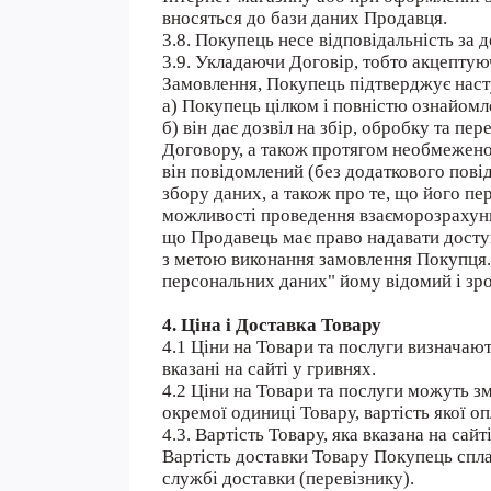
вносяться до бази даних Продавця.
3.8. Покупець несе відповідальність за
3.9. Укладаючи Договір, тобто акцепту
Замовлення, Покупець підтверджує наст
а) Покупець цілком і повністю ознайомле
б) він дає дозвіл на збір, обробку та п
Договору, а також протягом необмеженог
він повідомлений (без додаткового пові
збору даних, а також про те, що його 
можливості проведення взаєморозрахункі
що Продавець має право надавати доступ
з метою виконання замовлення Покупця. 
персональних даних" йому відомий і зр
4. Ціна і Доставка Товару
4.1 Ціни на Товари та послуги визначают
вказані на сайті у гривнях.
4.2 Ціни на Товари та послуги можуть 
окремої одиниці Товару, вартість якої 
4.3. Вартість Товару, яка вказана на сай
Вартість доставки Товару Покупець спл
службі доставки (перевізнику).