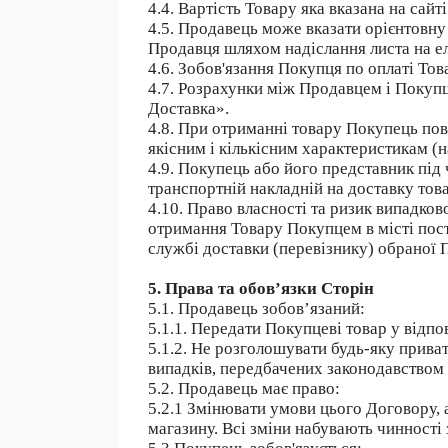
4.4. Вартість Товару яка вказана на сай
4.5. Продавець може вказати орієнтовну
Продавця шляхом надіслання листа на е
4.6. Зобов'язання Покупця по оплаті Т
4.7. Розрахунки між Продавцем і Покупц
Доставка».
4.8. При отриманні товару Покупець пов
якісним і кількісним характеристикам (н
4.9. Покупець або його представник під
транспортній накладній на доставку това
4.10. Право власності та ризик випадко
отримання Товару Покупцем в місті пост
службі доставки (перевізнику) обраної
5. Права та обов’язки Сторін
5.1. Продавець зобов’язаний:
5.1.1. Передати Покупцеві товар у відп
5.1.2. Не розголошувати будь-яку приват
випадків, передбачених законодавством 
5.2. Продавець має право:
5.2.1 Змінювати умови цього Договору, 
магазину. Всі зміни набувають чинності 