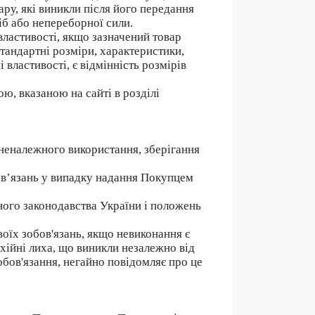
ру, які виникли після його передання
іб або непереборної сили.
властивості, якщо зазначений товар
тандартні розміри, характеристики,
 властивості, є відмінність розмірів
ю, вказаною на сайті в розділі
 неналежного використання, зберігання
бов’язань у випадку надання Покупцем
нного законодавства України і положень
воїх зобов'язань, якщо невиконання є
ихійні лиха, що виникли незалежно від
обов'язання, негайно повідомляє про це