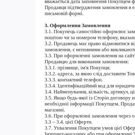
вважається дата заповнення Покупцем ф
Продавця підтвердження замовлення в е
письмовій формі.
3. Оформлення Замовлення
3.1. Покупець самостійно оформлює за
поштою чи за номером телефону, вказани
3.2. Продавець має право відмовитися в
замовлення, є неповними або викликають
3.3. При оформленні замовлення на сайт
Продавцю для виконання замовлення:
3.3.1. прізвище, ім'я Покупця;
3.3.2. адреса, за якою слід доставити Т
3.3.3. контактний телефон.
3.3.4. Ідентифікаційний код для юридич
3.4. Найменування, кількість, артикул,
3.5. Якщо будь-якої із Сторін договору 
необхідної інформації Покупцем, Продав
магазині.
3.6. При оформленні замовлення через оп
3.3 – 3.4. цієї Оферти.
3.7. Ухвалення Покупцем умов цієї Офе
Інтернет-магазину або при оформленні 