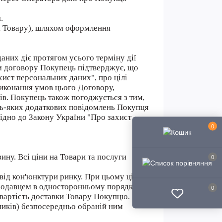
.
я Товару), шляхом оформлення
даних діє протягом усього терміну дії
ям договору Покупець підтверджує, що
ист персональних даних", про цілі
виконання умов цього Договору,
ів. Покупець також погоджується з тим,
удь-яких додаткових повідомлень Покупця
ідно до Закону України "Про захист
0
ину. Всі ціни на Товари та послуги
0
ід кон'юнктури ринку. При цьому ціна
Продавцем в односторонньому порядку.
0
 вартість доставки Товару Покупцю.
ників) безпосередньо обраній ним