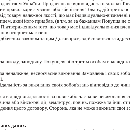
давством України. Продавець не відповідає за недоліки Това
 правил користування або зберігання Товару, дій третіх ос
від товару належної якості, що має індивідуально-визначені 
ем, який його придбав, (в т.ч. за за бажанням Покупця не с
. Підтвердженням того, що товар має індивідуально-визначені
ні в інтернет-магазині.
едбачених законом та цим Договором, здійснюється за адресо
і за шкоду, заподіяну Покупцеві або третім особам внаслідок
і за неналежне, несвоєчасне виконання Замовлень і своїх зо
ї.
ідальність за виконання своїх зобов'язань відповідно до чи
я від відповідальності за повне або часткове невиконання с
йна або військові дії, землетрус, повінь, пожежа та інші ст
адення цього договору. Сторона, яка не може виконати свої з
льних даних.