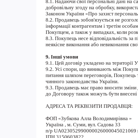
8.1. Надаючи свої персональні дані на 
добровільну згоду на обробку, використ
Законом України «Про захист персональн
8.2. Продавець зобов'язується не розг
інформації контрагентам і третім особам
Покупцем, а також у випадках, коли роз
8.3. Покупець несе відповідальність за 
неякісне виконання або невиконання свої
9. Інші умови
9.1. Цей договір укладено на території 
9.2. Усі спори, що виникають між Поку
питання шляхом переговорів, Покупець 
чинного законодавства України.
9.3. Продавець має право вносити зміни
до Договору також можуть бути внесені
АДРЕСА ТА РЕКВІЗИТИ ПРОДАВЦЯ:
ФОП «Зубкова Алла Володимирівна »
Україна , м. Суми, вул. Садова 33
п/р UA023052990000026000045021069
ІПН 3150603822