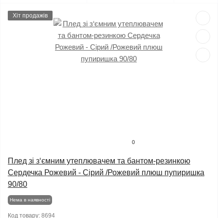
Хіт продажів
0
Плед зі з‘ємним утеплювачем та бантом-резинкою
Сердечка Рожевий - Сірий /Рожевий плюш пупиришка
90/80
Нема в наявності
Код товару:
8694