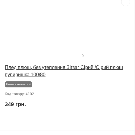
0
Плед плюш, без утеплення Зігзаг Сірий /Сірий плюш
пупиришка 100/80
Нема в наявності
Код товару:
4102
349 грн.