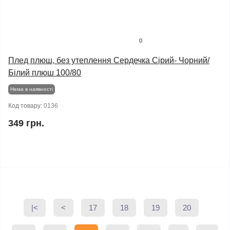
0
Плед плюш, без утеплення Сердечка Сірий- Чорний/
Білий плюш 100/80
Нема в наявності
Код товару:
0136
349 грн.
|<
<
17
18
19
20