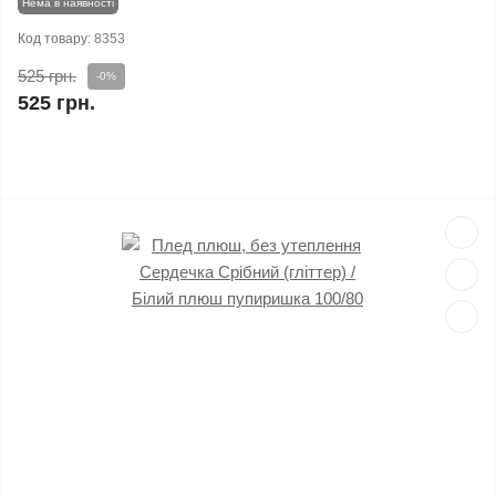
Нема в наявності
Код товару:
8353
525 грн.
-0%
525 грн.