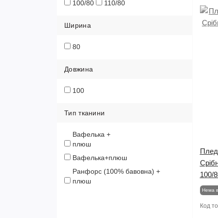
100/80
110/80
Ширина
80
Довжина
100
Тип тканини
Вафелька +
плюш
Плед
Вафелька+плюш
Срібн
Ранфорс (100% бавовна) +
100/8
плюш
Нема в
Код т