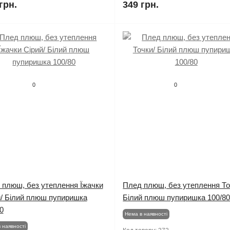
грн.
349 грн.
0
0
 плюш, без утеплення Їжачки
Плед плюш, без утеплення То
й/ Білий плюш пупиришка
Білий плюш пупиришка 100/8
0
Нема в наявності
 наявності