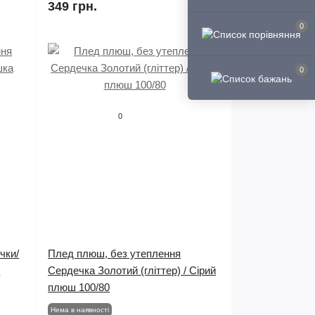
349 грн.
0
0
0
чки/
Плед плюш, без утеплення
0
Сердечка Золотий (гліттер) / Сірий
плюш 100/80
Нема в наявності