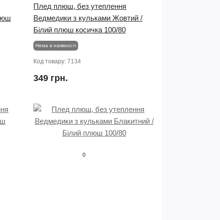
Плед плюш, без утеплення
плюш
Ведмедики з кульками Жовтий /
Білий плюш косичка 100/80
Нема в наявності
Код товару:
7134
349 грн.
0