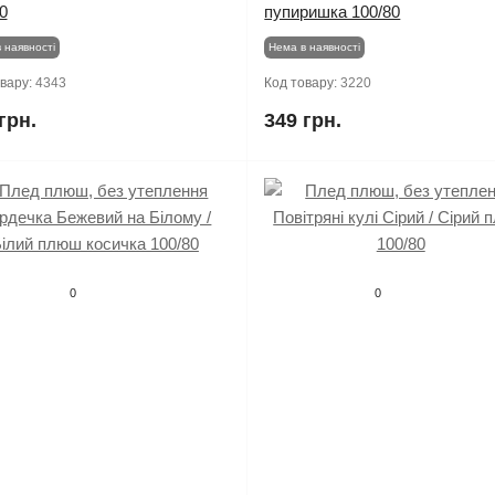
0
пупиришка 100/80
 наявності
Нема в наявності
овару:
4343
Код товару:
3220
грн.
349 грн.
0
0