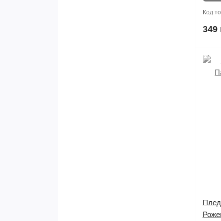
Код т
349 
Плед
Роже