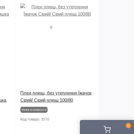
0
Плед плюш, без утеплення Їжачок
шка
Сірий/ Сірий плюш 100/80
Нема в наявності
Код товару:
3570
0