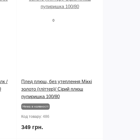
0
лк /
Плед плюш, без утеплення Міккі
0
золото (гліттер)/ Сірий плюш
пупиришка 100/80
Нема в наявності
Код товару:
486
349 грн.