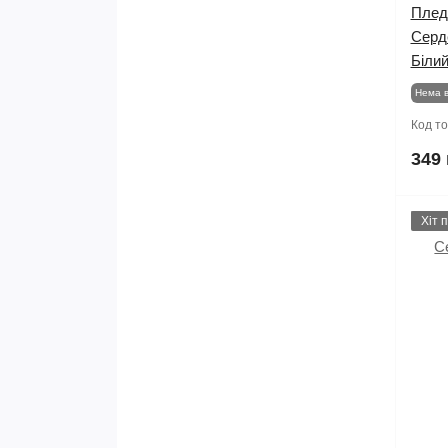
Плед
Серд
Біли
Нема в
Код т
349 
Хіт 