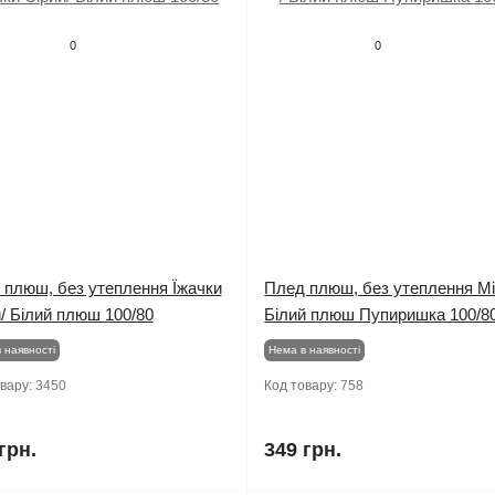
0
0
 плюш, без утеплення Їжачки
Плед плюш, без утеплення Мі
/ Білий плюш 100/80
Білий плюш Пупиришка 100/8
 наявності
Нема в наявності
овару:
3450
Код товару:
758
грн.
349 грн.