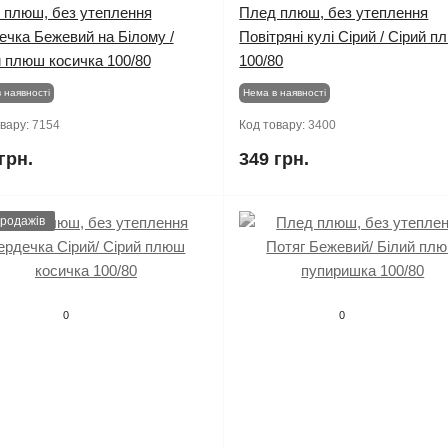
 плюш, без утеплення
Плед плюш, без утеплення
ечка Бежевий на Білому /
Повітряні кулі Сірий / Сірий 
й плюш косичка 100/80
100/80
 наявності
Нема в наявності
овару:
7154
Код товару:
3400
грн.
349 грн.
продажів
0
0