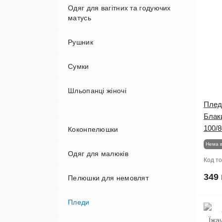
Одяг для вагітних та годуючих
матусь
Рушник
Білизна для вагітних та годуючих
Сумки
Сорочки та халати для вагітних та
годуючих
Шльопанці жіночі
Плед
Блаки
100/8
Коконпелюшки
Нема в
Одяг для малюків
Код т
349 
Пелюшки для немовлят
Бодіки
Пледи
Комбінезони
Бавовняні пелюшки