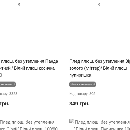
0
0
 плюш, без утеплення Панда
Плед плюш, без утеплення Зі
тний / Білий плюш косичка
золото (гліттер)/ Білий плюш
0
пупиришка
 наявності
Нема в наявності
овару:
3323
Код товару:
805
грн.
349 грн.