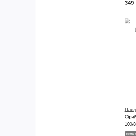
349 
Плед
Сіри
100/8
Нема в