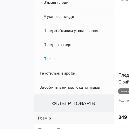
Комплекти
Муслинові пелюшки
В'язані пледи
Мусліновий одяг
Непромокаючі пелюшки
Муслінові пледи
Пінетки/ Антицарапки
Ситцеві пелюшки
Плед зі з‘ємним утеплювачем
Повзунки
Фланелеві/байкові пелюшки
Плед – конверт
Чоловічки
Плюш
Текстильні вироби
Шапочки
Плед
Сірий
Засоби гігієни малюка та мами
Шкарпетки
Непромокаючі простирадла в
Нема в
коляску
Код т
Гігієна для малюка
ФІЛЬТР ТОВАРІВ
Ортопедичні подушечки
Гігієна для мами
349 
Розмір
Простинки в ліжко та комплекти