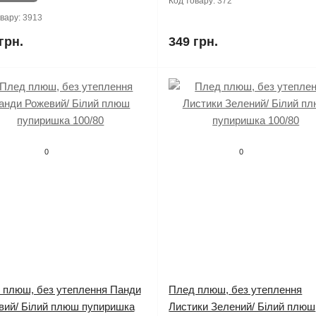
Код товару:
372
овару:
3913
грн.
349 грн.
0
0
 плюш, без утеплення Панди
Плед плюш, без утеплення
вий/ Білий плюш пупиришка
Листики Зелений/ Білий плюш