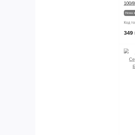
100/8
Нема в
Код т
349 