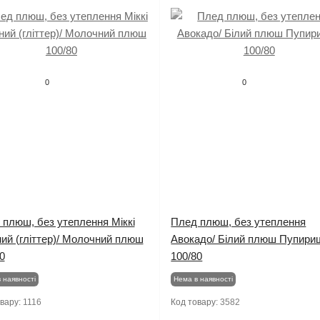
0
0
 плюш, без утеплення Міккі
Плед плюш, без утеплення
ий (гліттер)/ Молочний плюш
Авокадо/ Білий плюш Пупири
0
100/80
 наявності
Нема в наявності
овару:
1116
Код товару:
3582