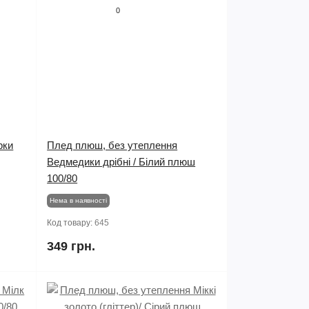
0
рки
Плед плюш, без утеплення
Ведмедики дрібні / Білий плюш
100/80
Нема в наявності
Код товару:
645
349 грн.