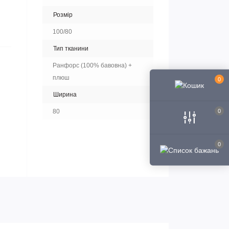
Розмір
100/80
Тип тканини
Ранфорс (100% бавовна) +
плюш
0
Ширина
0
80
0