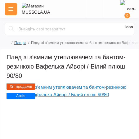
0
Пледи
Плед зі з‘ємним утеплювачем та бантом-резинкою Вафелька 
Плед зі з‘ємним утеплювачем та бантом-
резинкою Вафелька Айворі / Білий плюш
90/80
Хіт продажів
Акція