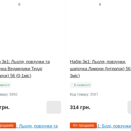
0
0
 3в1: Льоля, повзунки та
Набір 3в1: Льоля, повзунки,
чка Ведмедики Тедді
шапочка Лимони (Інтерлок) 56 
рлок) 56 (0-1міс)
3міс)
явності
В наявності
овару:
5892
Код товару:
3567
грн.
314 грн.
продажів
Хіт продажів