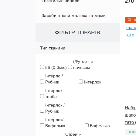
270 
Текстильні вироби
Муслинові пелюшки
В'язані пледи
Засоби гігієни малюка та мами
Непромокаючі пелюшки
Муслінові пледи
Непромокаючі простирадла в
Хіт 
коляску
Ситцеві пелюшки
Плед зі з‘ємним утеплювачем
Гігієна для малюка
ФІЛЬТР ТОВАРІВ
Ортопедичні подушечки
Фланелеві/байкові пелюшки
Плед – конверт
Гігієна для мами
Тип тканини
Простинки в ліжко та комплекти
Плюш
(Футер - з
56 (0-3міс)
начосом
Інтерло /
Рубчик
Інтерлок
Інтерлок -
торба
Інтерлок /
Набір
Рубчик
шапо
Інтерлок/
тато 
Вафелька
Вафелька
В на
Стрейч-