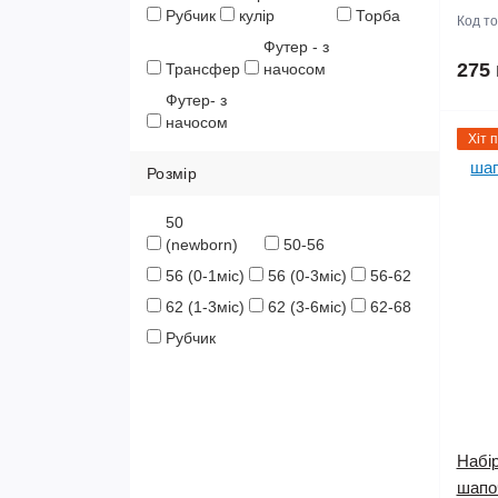
Рубчик
кулір
Торба
Код т
Футер - з
275 
Трансфер
начосом
Футер- з
начосом
Хіт 
Розмір
50
(newborn)
50-56
56 (0-1міс)
56 (0-3міс)
56-62
62 (1-3міс)
62 (3-6міс)
62-68
Рубчик
Набір
шапоч