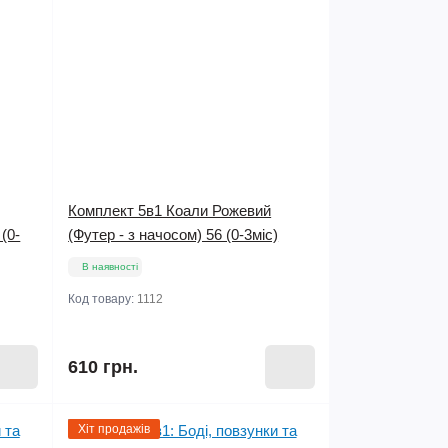
Комплект 5в1 Коали Рожевий
(0-
(Футер - з начосом) 56 (0-3міс)
В наявності
Код товару:
1112
610 грн.
Хіт продажів