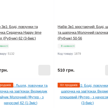
 3в1: Боді, повзунки та
Набір 3в1 зростаючий: Боді, 
чка Сердечка Happy time
та шапочка Молочний галочк
er (Рубчик) 62 (3-6міс)
(Рубчик) 50-56
явності
В наявності
овару:
5132
Код товару:
1879
грн.
510 грн.
продажів
Хіт продажів