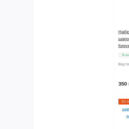
Набір
шапо
forev
В на
Код т
350 
Хіт 