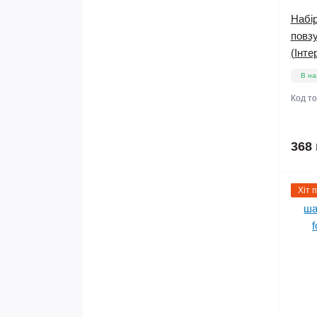
Набір
повз
(Інте
В на
Код т
368 
Хіт 