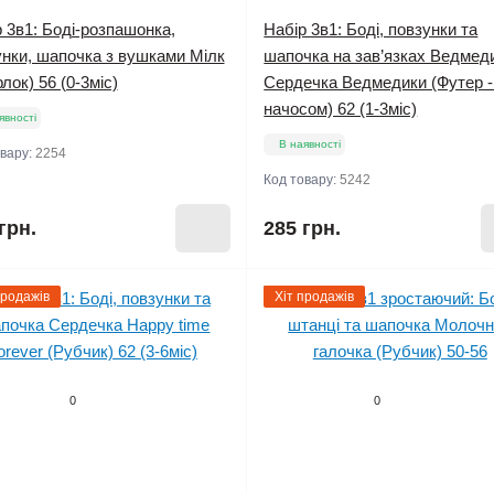
 3в1: Боді-розпашонка,
Набір 3в1: Боді, повзунки та
унки, шапочка з вушками Мілк
шапочка на зав’язках Ведмед
рлок) 56 (0-3міс)
Сердечка Ведмедики (Футер -
начосом) 62 (1-3міс)
явності
В наявності
овару:
2254
Код товару:
5242
грн.
285 грн.
продажів
Хіт продажів
0
0