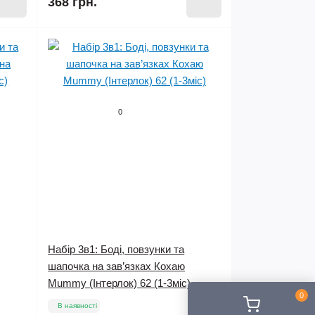
368 грн.
0
Набір 3в1: Боді, повзунки та
шапочка на зав’язках Кохаю
Mummy (Інтерлок) 62 (1-3міс)
0
В наявності