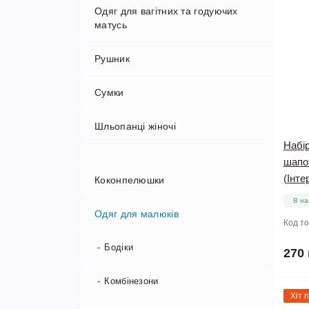
Одяг для вагітних та годуючих
матусь
Рушник
Білизна для вагітних та годуючих
Сумки
Сорочки та халати для вагітних та
годуючих
Шльопанці жіночі
Набір
шапо
(Інте
Коконпелюшки
В на
Одяг для малюків
Код т
Бодіки
270 
Комбінезони
Хіт 