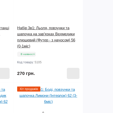
штанці
Набір 3в1: Льоля, повзунки та
а
шапочка на зав’язках Ведмедики
плюшевий (Футер - з начосом) 56
(0-1міс)
В наявності
Код товару:
5105
270 грн.
Хіт продажів
0