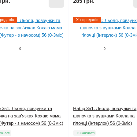
грн.
285 грн.
продажів
Хіт продажів
0
0
 3в1: Льоля, повзунки та
Набір 3в1: Льоля, повзунки та
чка на зав’язках Кохаю мама
шапочка з вушками Коала на
(Футер - з начосом) 56 (0-3міс)
гілочці (Інтерлок) 56 (0-3міс)
явності
В наявності