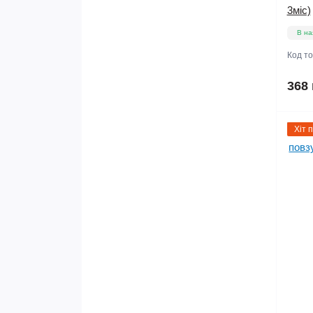
3міс)
В на
Код т
368 
Хіт 