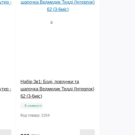
0
Набір 3в1: Боді, повзунки та
утер -
шапочка Ведмедик Тедді (Інтерлок)
62 (3-6міс)
В наявності
Код товару:
2264