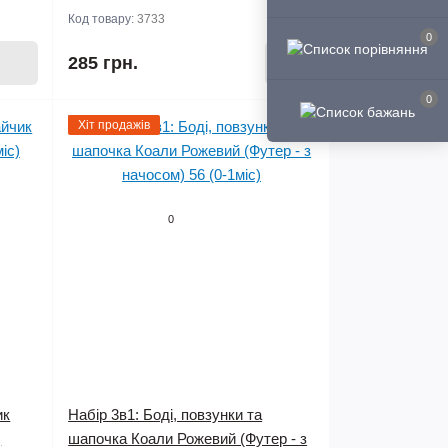
Код товару:
3733
0
285 грн.
0
Хіт продажів
0
ик
Набір 3в1: Боді, повзунки та
)
шапочка Коали Рожевий (Футер - з