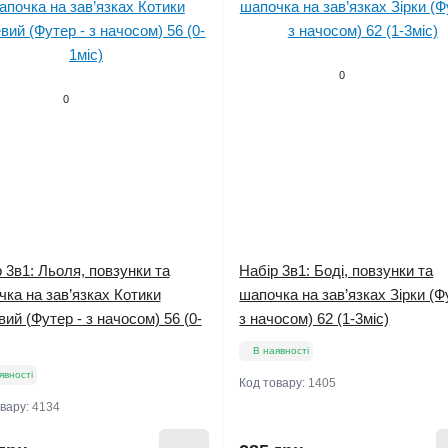
0
0
 3в1: Льоля, повзунки та
Набір 3в1: Боді, повзунки та
ка на зав’язках Котики
шапочка на зав’язках Зірки (Ф
ий (Футер - з начосом) 56 (0-
з начосом) 62 (1-3міс)
В наявності
явності
Код товару:
1405
овару:
4134