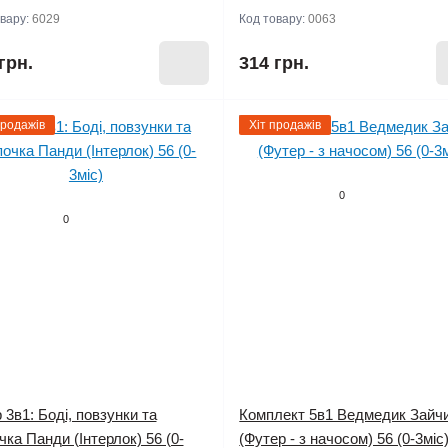
овару:
6029
Код товару:
0063
грн.
314 грн.
продажів
Хіт продажів
0
0
 3в1: Боді, повзунки та
Комплект 5в1 Ведмедик Зайч
ка Панди (Інтерлок) 56 (0-
(Футер - з начосом) 56 (0-3міс