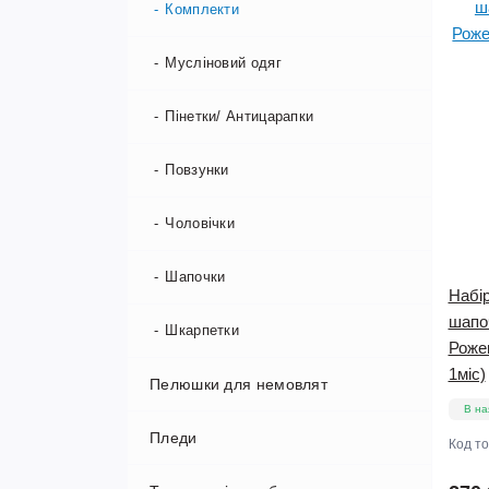
Комплекти
Мусліновий одяг
Пінетки/ Антицарапки
Повзунки
Чоловічки
Шапочки
Набір
шапоч
Шкарпетки
Рожев
1міс)
Пелюшки для немовлят
В на
Пледи
Бавовняні пелюшки
Код т