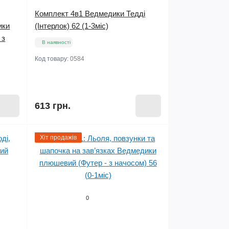
Комплект 4в1 Ведмедики Тедді
ики
(Інтерлок) 62 (1-3міс)
 з
В наявності
Код товару:
0584
613 грн.
Хіт продажів
0